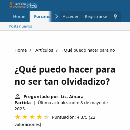
Home
Forums
Nuevo
Acceder
Registrarse
Miembros
Posts nuevos
Home
Artículos
¿Qué puedo hacer para no ser tan
¿Qué puedo hacer para
no ser tan olvidadizo?
Preguntado por: Lic. Ainara
Partida
| Última actualización: 8 de mayo de
2023
Puntuación: 4.3/5
(
22
valoraciones
)