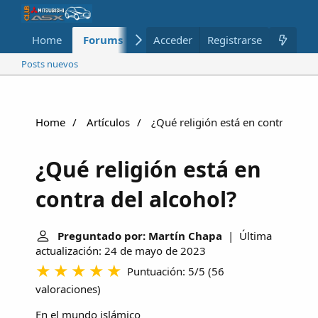
Home
Forums
Nuevo
Acceder
Registrarse
Miembros
Posts nuevos
Home
Artículos
¿Qué religión está en contra del a
¿Qué religión está en
contra del alcohol?
Preguntado por: Martín Chapa
| Última
actualización: 24 de mayo de 2023
Puntuación: 5/5
(
56
valoraciones
)
En el mundo islámico