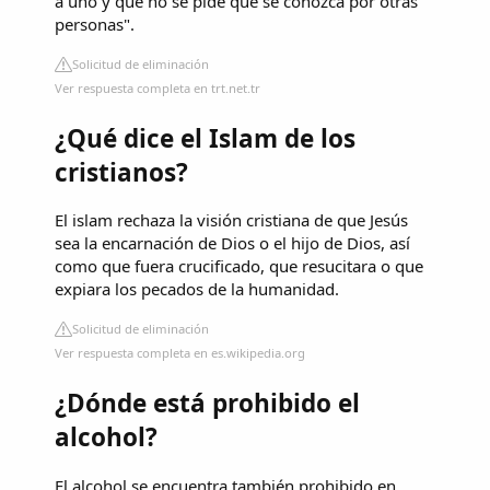
a uno y que no se pide que se conozca por otras
personas".
Solicitud de eliminación
Ver respuesta completa en trt.net.tr
¿Qué dice el Islam de los
cristianos?
El islam rechaza la visión cristiana de que Jesús
sea la encarnación de Dios o el hijo de Dios, así
como que fuera crucificado, que resucitara o que
expiara los pecados de la humanidad.
Solicitud de eliminación
Ver respuesta completa en es.wikipedia.org
¿Dónde está prohibido el
alcohol?
El alcohol se encuentra también prohibido en