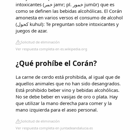
intoxicantes (خمر jamr; pl. خمور jumūr) que es
como se definen las bebidas alcohólicas. El Corán
amonesta en varios versos el consumo de alcohol
(كحول kuhul): Te preguntan sobre intoxicantes y
juegos de azar.
Solicitud de eliminación
Ver respuesta completa en es.wikipedia.org
¿Qué prohíbe el Corán?
La carne de cerdo está prohibida, al igual que de
aquellos animales que no han sido desangrados.
Está prohibido beber vino y bebidas alcohólicas.
No se debe beber en vasijas de oro o plata. Hay
que utilizar la mano derecha para comer y la
mano izquierda para el aseo personal.
Solicitud de eliminación
Ver respuesta completa en juntadeandalucia.es