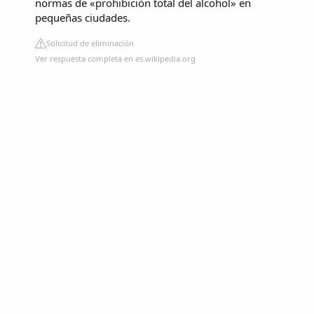
normas de «prohibición total del alcohol» en
pequeñas ciudades.
Solicitud de eliminación
Ver respuesta completa en es.wikipedia.org