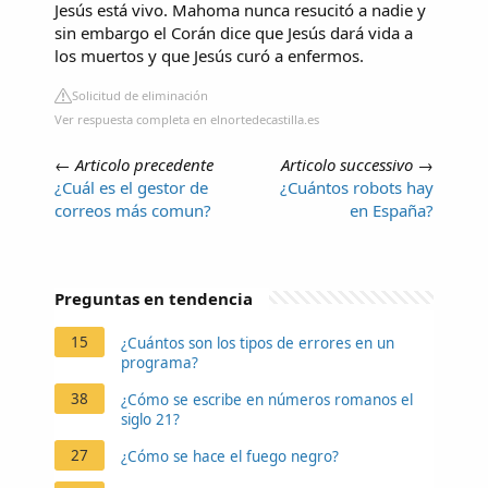
Jesús está vivo. Mahoma nunca resucitó a nadie y
sin embargo el Corán dice que Jesús dará vida a
los muertos y que Jesús curó a enfermos.
Solicitud de eliminación
Ver respuesta completa en elnortedecastilla.es
←
Articolo precedente
Articolo successivo
→
¿Cuál es el gestor de
¿Cuántos robots hay
correos más comun?
en España?
Preguntas en tendencia
15
¿Cuántos son los tipos de errores en un
programa?
38
¿Cómo se escribe en números romanos el
siglo 21?
27
¿Cómo se hace el fuego negro?