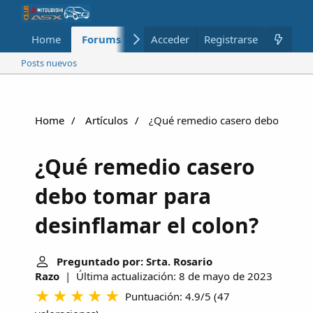
Home
Forums
Nuevo
Acceder
Registrarse
Miembros
Posts nuevos
Home
Artículos
¿Qué remedio casero debo tomar p
¿Qué remedio casero
debo tomar para
desinflamar el colon?
Preguntado por: Srta. Rosario
Razo
| Última actualización: 8 de mayo de 2023
Puntuación: 4.9/5
(
47