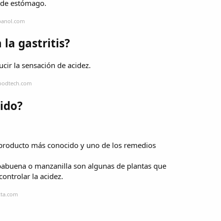
r de estómago.
spanol.com
 la gastritis?
cir la sensación de acidez.
foodtech.com
ido?
l producto más conocido y uno de los remedios
erbabuena o manzanilla son algunas de plantas que
ontrolar la acidez.
xta.com