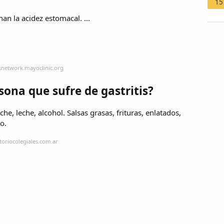
15
n la acidez estomacal. ...
snetwork.mayoclinic.org
ona que sufre de gastritis?
che, leche, alcohol. Salsas grasas, frituras, enlatados,
o.
toriocolegiales.com.ar