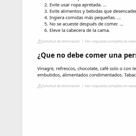
Evite usar ropa apretada. ...
Evite alimentos y bebidas que desencadena
Ingiera comidas más pequeñas. ...
No se acueste después de comer. ...
Eleve la cabecera de la cama.
Solicitud de eliminación
Ver respuesta completa en new
¿Que no debe comer una pers
Vinagre, refrescos, chocolate, café solo o con le
embutidos, alimentados condimentados. Tabac
Solicitud de eliminación
Ver respuesta completa en sana