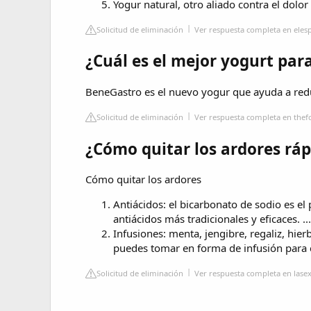
Yogur natural, otro aliado contra el dolo
Solicitud de eliminación
Ver respuesta completa en ele
¿Cuál es el mejor yogurt para
BeneGastro es el nuevo yogur que ayuda a redu
Solicitud de eliminación
Ver respuesta completa en the
¿Cómo quitar los ardores ráp
Cómo quitar los ardores
Antiácidos: el bicarbonato de sodio es e
antiácidos más tradicionales y eficaces. ...
Infusiones: menta, jengibre, regaliz, hi
puedes tomar en forma de infusión para c
Solicitud de eliminación
Ver respuesta completa en lase