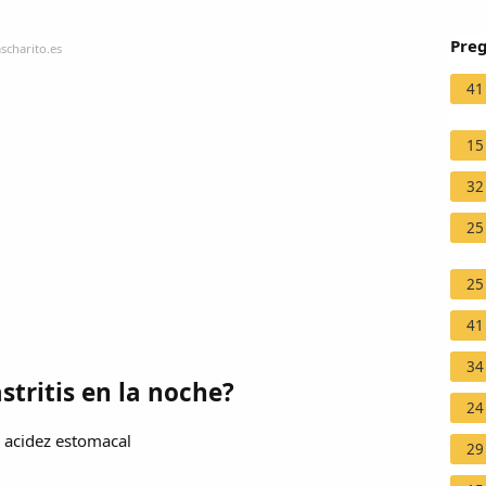
Preg
scharito.es
41
15
32
25
25
41
34
tritis en la noche?
24
a acidez estomacal
29