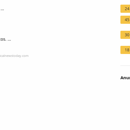
...
24
45
30
s. ...
18
dicalnewstoday.com
Anun