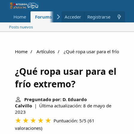
Home
Forums
Nuevo
Acceder
Registrarse
Miembros
Posts nuevos
Home
Artículos
¿Qué ropa usar para el frío extre
¿Qué ropa usar para el
frío extremo?
Preguntado por: D. Eduardo
Calvillo
| Última actualización: 8 de mayo de
2023
Puntuación: 5/5
(
61
valoraciones
)