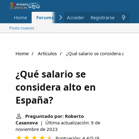
Home
Forums
Nuevo
Acceder
Registrarse
Miembros
Posts nuevos
Home
Artículos
¿Qué salario se considera alto en
¿Qué salario se
considera alto en
España?
Preguntado por: Roberto
Casanova
| Última actualización: 9 de
noviembre de 2023
Puntuación: 4.4/5
(
9