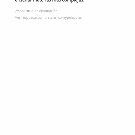
Solicitud de eliminación
Ver respuesta completa en cpreypelayo.es