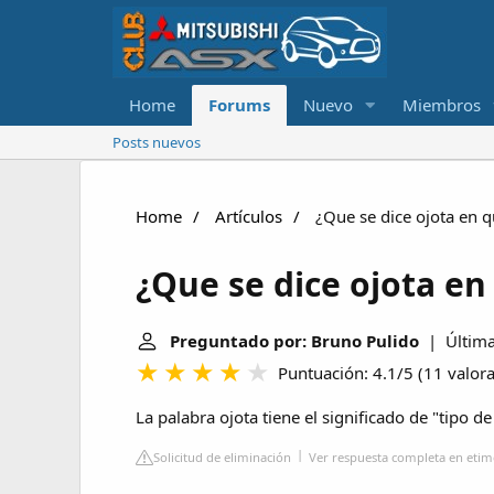
Home
Forums
Nuevo
Miembros
Posts nuevos
Home
Artículos
¿Que se dice ojota en 
¿Que se dice ojota e
Preguntado por: Bruno Pulido
| Última 
Puntuación: 4.1/5
(
11 valor
La palabra ojota tiene el significado de "tipo d
Solicitud de eliminación
Ver respuesta completa en etimo