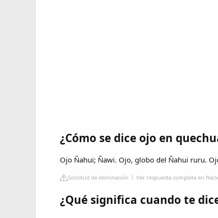
¿Cómo se dice ojo en quechu
Ojo Ñahui; Ñawi. Ojo, globo del Ñahui ruru. Ojo
Solicitud de eliminación
Ver respuesta completa en flac
¿Qué significa cuando te di