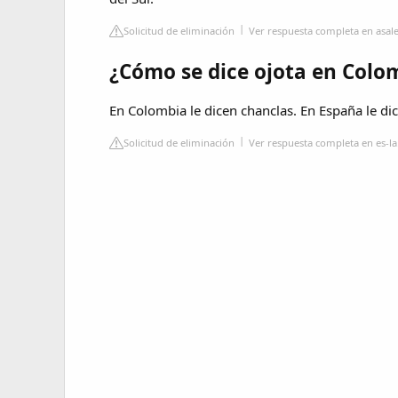
Solicitud de eliminación
Ver respuesta completa en asal
¿Cómo se dice ojota en Colo
En Colombia le dicen chanclas. En España le di
Solicitud de eliminación
Ver respuesta completa en es-l