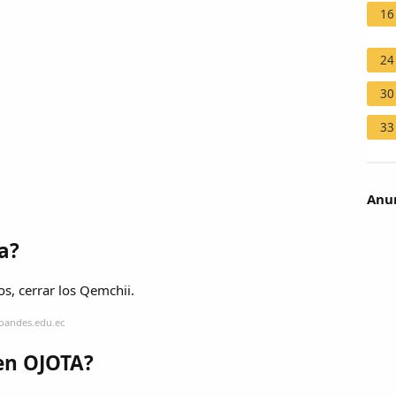
16
24
30
33
Anun
a?
s, cerrar los Qemchii.
soandes.edu.ec
cen OJOTA?