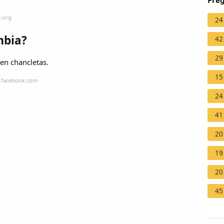
Preg
e.org
24
mbia?
42
29
cen chancletas.
15
a.facebook.com
24
41
20
19
20
45