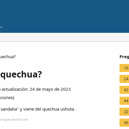
quechua?
Preg
16
n quechua?
24
actualización: 24 de mayo de 2023
42
aciones
)
44
e sandalia" y viene del quechua ushuta .
22
logias.dechile.net
36