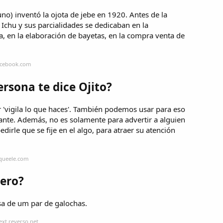
o) inventó la ojota de jebe en 1920. Antes de la
 Ichu y sus parcialidades se dedicaban en la
la, en la elaboración de bayetas, en la compra venta de
acebook.com
rsona te dice Ojito?
r 'vigila lo que haces'. También podemos usar para eso
ante. Además, no es solamente para advertir a alguien
irle que se fije en el algo, para atraer su atención
equeele.com
lero?
sa de um par de galochas.
ext.reverso.net