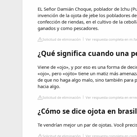
EL Señor Damián Choque, poblador de Ichu (Pun
invención de la ojota de jebe los pobladores de
confección de riendas, en el cultivo de la cebol
ganados y como pescadores.
Solicitud de eliminación
Ver respuesta completa en m.f
¿Qué significa cuando una pe
Viene de «ojo», y por eso es una forma de deci
«ojo», pero «ojito» tiene un matiz más amenaz
de que no haga algo malo, sino también para ped
hacia algo.
Solicitud de eliminación
Ver respuesta completa en err
¿Cómo se dice ojota en brasi
Te vendrían mejor un par de ojotas. Você preci
Solicitud de eliminación
Ver respuesta completa en cont