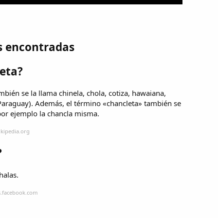
s encontradas
leta?
mbién se la llama chinela, chola, cotiza, hawaiana,
n Paraguay). Además, el término «chancleta» también se
por ejemplo la chancla misma.
ikipedia.org
?
halas.
s.facebook.com