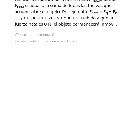
neta
F
es igual a la suma de todas las fuerzas que
neta
actúan sobre el objeto. Por ejemplo: F
= F
+ F
neta
g
n
+ F
+ F
= -20 + 20 -5 + 5 = 0 N. Debido a que la
f
p
fuerza neta es 0 N, el objeto permanecerá inmóvil.
Solicitud de eliminación
Ver respuesta completa en es.wikihow.com