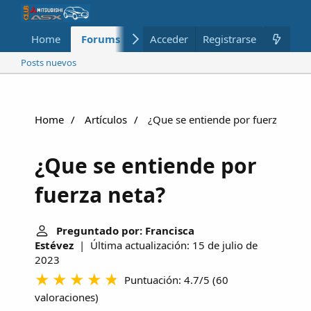
Home
Forums
Nuevo
Acceder
Registrarse
Miembros
Posts nuevos
Home
Artículos
¿Que se entiende por fuerza neta?
¿Que se entiende por
fuerza neta?
Preguntado por: Francisca
Estévez
| Última actualización: 15 de julio de
2023
Puntuación: 4.7/5
(
60
valoraciones
)