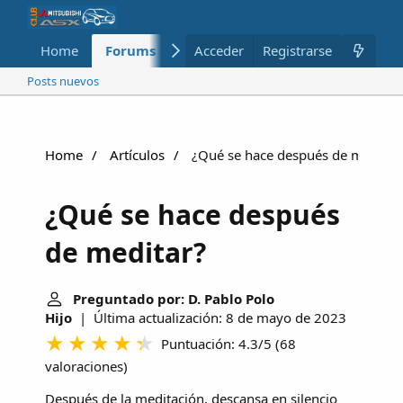
Home
Forums
Nuevo
Acceder
Registrarse
Miembros
Posts nuevos
Home
Artículos
¿Qué se hace después de meditar
¿Qué se hace después
de meditar?
Preguntado por: D. Pablo Polo
Hijo
| Última actualización: 8 de mayo de 2023
Puntuación: 4.3/5
(
68
valoraciones
)
Después de la meditación, descansa en silencio