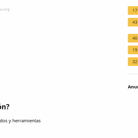
us.org
17
43
40
19
32
Anun
ón?
odos y herramientas