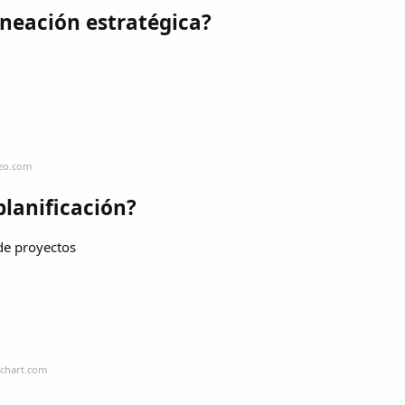
aneación estratégica?
neo.com
planificación?
 de proyectos
dchart.com