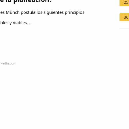
25
es Münch postula los siguientes principios:
36
les y viables. ...
inkedin.com