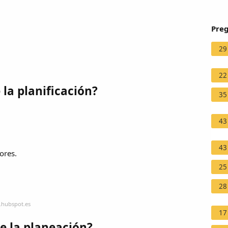
Preg
29
22
 la planificación?
35
43
43
ores.
25
28
.hubspot.es
17
de la planeación?