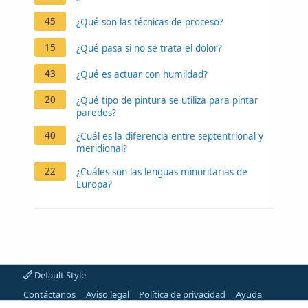
45
¿Qué son las técnicas de proceso?
15
¿Qué pasa si no se trata el dolor?
43
¿Qué es actuar con humildad?
20
¿Qué tipo de pintura se utiliza para pintar
paredes?
40
¿Cuál es la diferencia entre septentrional y
meridional?
22
¿Cuáles son las lenguas minoritarias de
Europa?
Default Style
Contáctanos
Aviso legal
Política de privacidad
Ayuda
Artículos
Portal
R