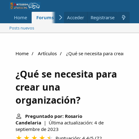
Home
Forums
Nuevo
Acceder
Registrarse
Miembros
Posts nuevos
Home
Artículos
¿Qué se necesita para crear una o
¿Qué se necesita para
crear una
organización?
Preguntado por: Rosario
Candelaria
| Última actualización: 4 de
septiembre de 2023
Puntuación: 4.4/5
(
72