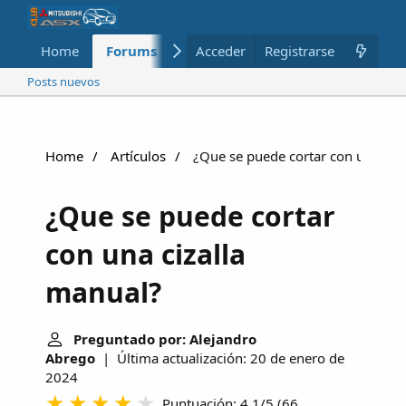
Home
Forums
Nuevo
Acceder
Registrarse
Miembros
Posts nuevos
Home
Artículos
¿Que se puede cortar con una ciz
¿Que se puede cortar
con una cizalla
manual?
Preguntado por: Alejandro
Abrego
| Última actualización: 20 de enero de
2024
Puntuación: 4.1/5
(
66