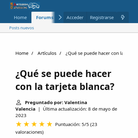
Home
Forums
Nuevo
Acceder
Registrarse
Miembros
Posts nuevos
Home
Artículos
¿Qué se puede hacer con la tarjet
¿Qué se puede hacer
con la tarjeta blanca?
Preguntado por: Valentina
Valencia
| Última actualización: 8 de mayo de
2023
Puntuación: 5/5
(
23
valoraciones
)