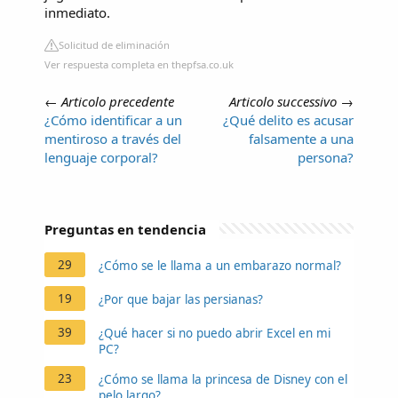
inmediato.
Solicitud de eliminación
Ver respuesta completa en thepfsa.co.uk
←
Articolo precedente
Articolo successivo
→
¿Cómo identificar a un
¿Qué delito es acusar
mentiroso a través del
falsamente a una
lenguaje corporal?
persona?
Preguntas en tendencia
29
¿Cómo se le llama a un embarazo normal?
19
¿Por que bajar las persianas?
39
¿Qué hacer si no puedo abrir Excel en mi
PC?
23
¿Cómo se llama la princesa de Disney con el
pelo largo?