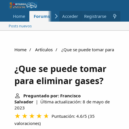
Home
Forums
Nuevo
Acceder
Registrarse
Miembros
Posts nuevos
Home
Artículos
¿Que se puede tomar para elimina
¿Que se puede tomar
para eliminar gases?
Preguntado por: Francisco
Salvador
| Última actualización: 8 de mayo de
2023
Puntuación: 4.6/5
(
35
valoraciones
)