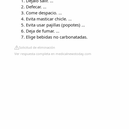
Déjalo salir. ...
Defecar. ...
Come despacio. ...
Evita masticar chicle. ...
Evita usar pajillas (popotes) ...
Deja de fumar. ...
Elige bebidas no carbonatadas.
Solicitud de eliminación
Ver respuesta completa en medicalnewstoday.com