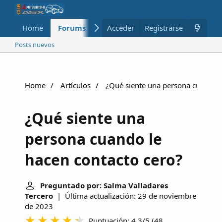
Home
Forums
Nuevo
Acceder
Registrarse
Miembros
Posts nuevos
Home
Artículos
¿Qué siente una persona cuando l
¿Qué siente una
persona cuando le
hacen contacto cero?
Preguntado por: Salma Valladares
Tercero
| Última actualización: 29 de noviembre
de 2023
Puntuación: 4.3/5
(
48