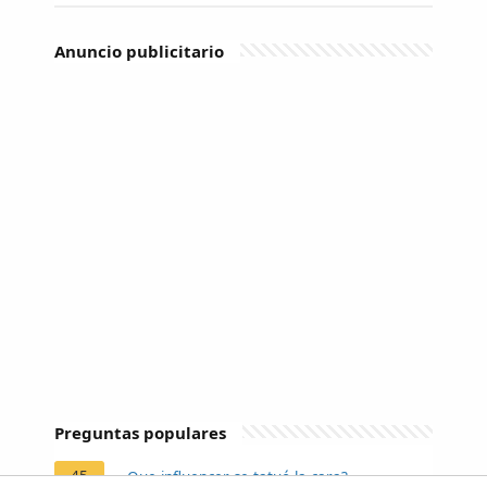
Anuncio publicitario
Preguntas populares
45
¿Que influencer se tatuó la cara?