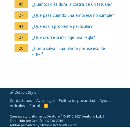
45
¿Cuántos días dura la costra de un tatuaje?
27
¿Qué pasa cuando una empresa no cumple?
41
¿Qué es un problema particular?
27
¿Qué ocurre si infringe una regla?
26
¿Cómo salvar una planta por exceso de
agua?
Default Style
Contáctanos
Aviso legal
Política de privacidad
Ayuda
Artículos
Portal
R
S
S
®
Community platform by XenForo
© 2010-2021 XenForo Ltd.
|
Traducido por
XenFácil ©2010-2016
Addon provided by xfworld.net ©2000-2022