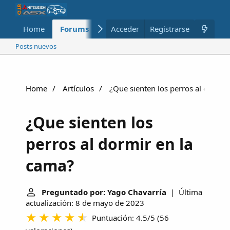
Home
Forums
Nuevo
Acceder
Registrarse
Miembros
Posts nuevos
Home
Artículos
¿Que sienten los perros al dormir
¿Que sienten los
perros al dormir en la
cama?
Preguntado por: Yago Chavarría
| Última
actualización: 8 de mayo de 2023
Puntuación: 4.5/5
(
56