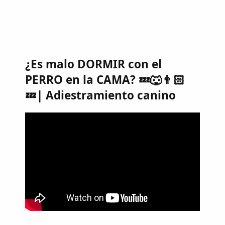
¿Es malo DORMIR con el
PERRO en la CAMA? 💤🐺👨🏻
💤| Adiestramiento canino