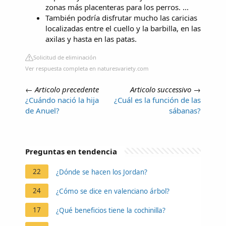
zonas más placenteras para los perros. ...
También podría disfrutar mucho las caricias
localizadas entre el cuello y la barbilla, en las
axilas y hasta en las patas.
Solicitud de eliminación
Ver respuesta completa en naturesvariety.com
←
Articolo precedente
Articolo successivo
→
¿Cuándo nació la hija
¿Cuál es la función de las
de Anuel?
sábanas?
Preguntas en tendencia
22
¿Dónde se hacen los Jordan?
24
¿Cómo se dice en valenciano árbol?
17
¿Qué beneficios tiene la cochinilla?