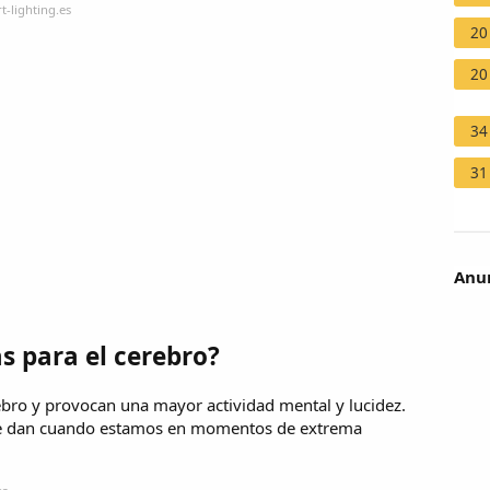
-lighting.es
20
20
34
31
Anun
s para el cerebro?
bro y provocan una mayor actividad mental y lucidez.
d; se dan cuando estamos en momentos de extrema