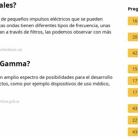
ales?
Preg
s de pequeños impulsos eléctricos que se pueden
16
as ondas tienen diferentes tipos de frecuencia, unas
ran a través de filtros, las podemos observar con más
20
ofeedback.cat
42
as Gamma?
15
 amplio espectro de posibilidades para el desarrollo
17
ctos, como por ejemplo dispositivos de uso médico,
17
ntina.gob.ar
43
22
43