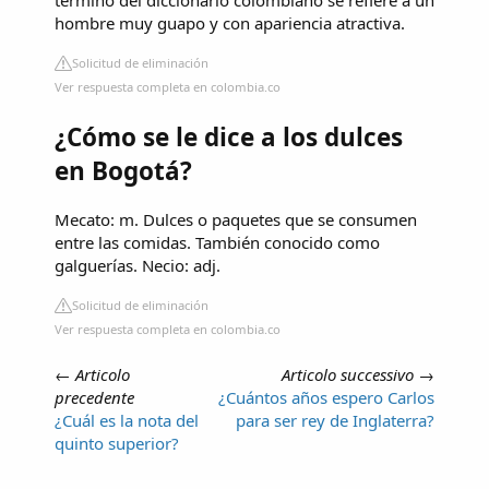
término del diccionario colombiano se refiere a un
hombre muy guapo y con apariencia atractiva.
Solicitud de eliminación
Ver respuesta completa en colombia.co
¿Cómo se le dice a los dulces
en Bogotá?
Mecato: m. Dulces o paquetes que se consumen
entre las comidas. También conocido como
galguerías. Necio: adj.
Solicitud de eliminación
Ver respuesta completa en colombia.co
←
Articolo
Articolo successivo
→
precedente
¿Cuántos años espero Carlos
¿Cuál es la nota del
para ser rey de Inglaterra?
quinto superior?