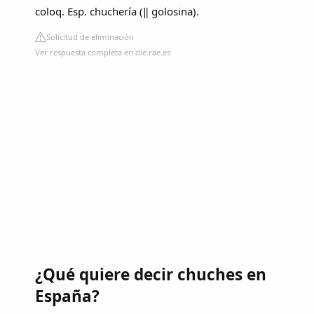
coloq. Esp. chuchería (‖ golosina).
Solicitud de eliminación
Ver respuesta completa en dle.rae.es
¿Qué quiere decir chuches en
España?