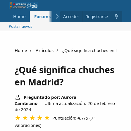
Home
Forums
Nuevo
Acceder
Registrarse
Miembros
Posts nuevos
Home
Artículos
¿Qué significa chuches en Madrid
¿Qué significa chuches
en Madrid?
Preguntado por: Aurora
Zambrano
| Última actualización: 20 de febrero
de 2024
Puntuación: 4.7/5
(
71
valoraciones
)