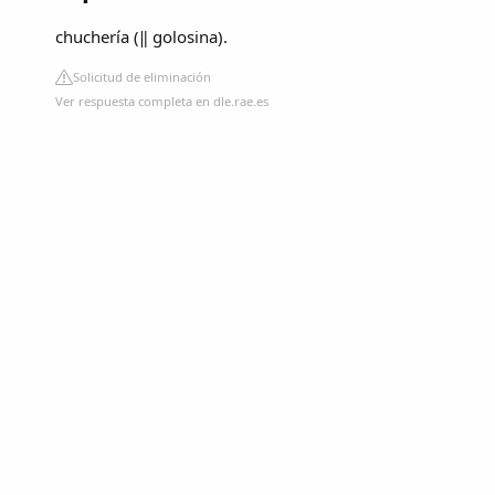
chuchería (‖ golosina).
Solicitud de eliminación
Ver respuesta completa en dle.rae.es