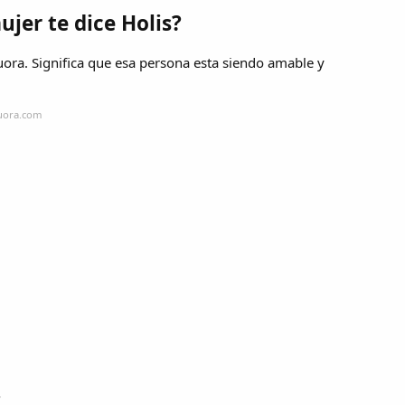
jer te dice Holis?
uora. Significa que esa persona esta siendo amable y
quora.com
?