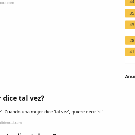
44
quora.com
35
45
28
41
Anun
dice tal vez?
. Cuando una mujer dice 'tal vez', quiere decir 'sí'.
nfidencial.com