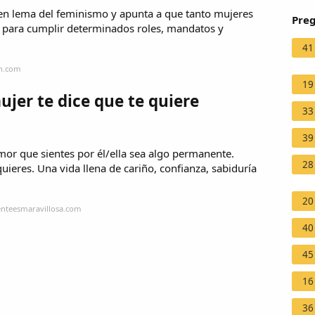
en lema del feminismo y apunta a que tanto mujeres
Preg
para cumplir determinados roles, mandatos y
41
in.com
19
jer te dice que te quiere
33
39
amor que sientes por él/ella sea algo permanente.
28
ieres. Una vida llena de cariño, confianza, sabiduría
20
enteesmaravillosa.com
40
45
16
36