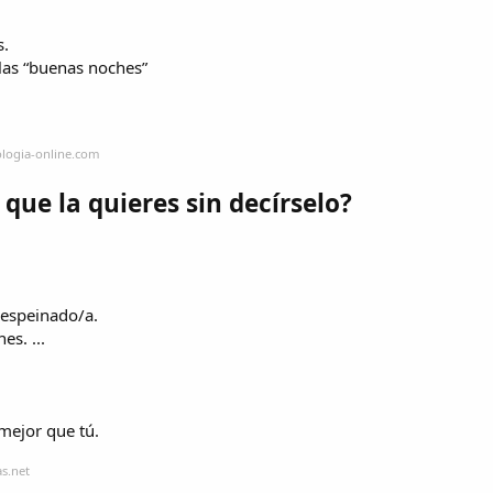
s.
 las “buenas noches”
ologia-online.com
que la quieres sin decírselo?
despeinado/a.
es. ...
mejor que tú.
s.net