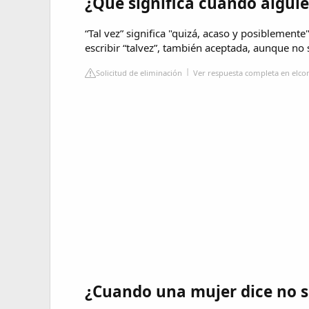
¿Qué significa cuando alguien
“Tal vez” significa "quizá, acaso y posiblemen
escribir “talvez”, también aceptada, aunque no 
Solicitud de eliminación
Ver respuesta completa en elco
¿Cuando una mujer dice no sé