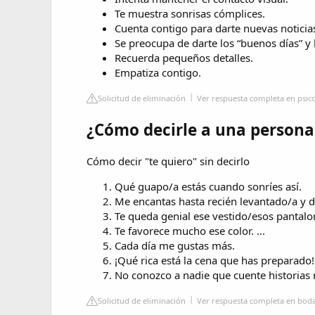
Te muestra sonrisas cómplices.
Cuenta contigo para darte nuevas noticia
Se preocupa de darte los “buenos días” y
Recuerda pequeños detalles.
Empatiza contigo.
Solicitud de eliminación
Ver respuesta completa en psic
¿Cómo decirle a una persona 
Cómo decir "te quiero" sin decirlo
Qué guapo/a estás cuando sonríes así.
Me encantas hasta recién levantado/a y 
Te queda genial ese vestido/esos pantalon
Te favorece mucho ese color. ...
Cada día me gustas más.
¡Qué rica está la cena que has preparado!
No conozco a nadie que cuente historias 
Solicitud de eliminación
Ver respuesta completa en boda