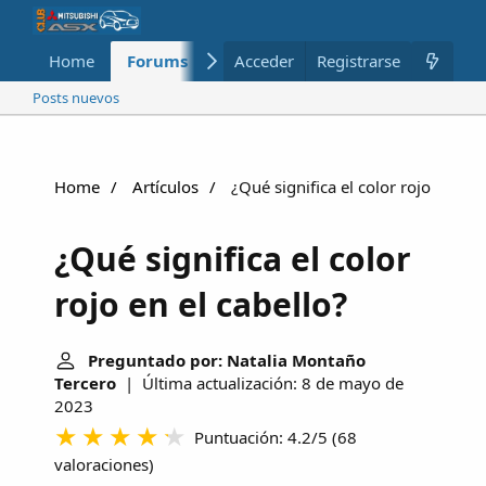
Home
Forums
Nuevo
Acceder
Registrarse
Miembros
Posts nuevos
Home
Artículos
¿Qué significa el color rojo en el c
¿Qué significa el color
rojo en el cabello?
Preguntado por: Natalia Montaño
Tercero
| Última actualización: 8 de mayo de
2023
Puntuación: 4.2/5
(
68
valoraciones
)