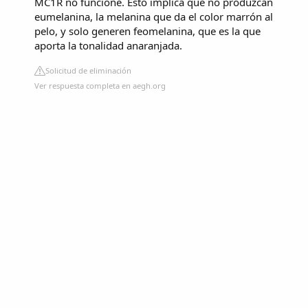
MC1R no funcione. Esto implica que no produzcan
eumelanina, la melanina que da el color marrón al
pelo, y solo generen feomelanina, que es la que
aporta la tonalidad anaranjada.
Solicitud de eliminación
Ver respuesta completa en aegh.org