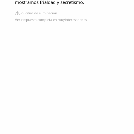
mostramos frialdad y secretismo.
Solicitud de eliminación
Ver respuesta completa en muyinteresante.es