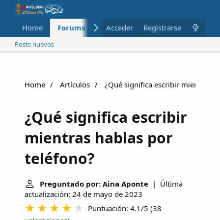
Home
Forums
Nuevo
Acceder
Registrarse
Miembros
Posts nuevos
Home
Artículos
¿Qué significa escribir mientras h
¿Qué significa escribir
mientras hablas por
teléfono?
Preguntado por: Aina Aponte
| Última
actualización: 24 de mayo de 2023
Puntuación: 4.1/5
(
38