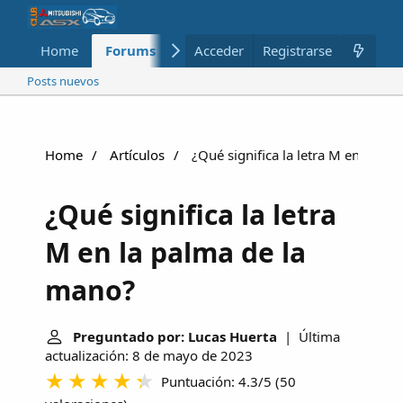
Home
Forums
Nuevo
Acceder
Registrarse
Miembros
Posts nuevos
Home
Artículos
¿Qué significa la letra M en la pa
¿Qué significa la letra
M en la palma de la
mano?
Preguntado por: Lucas Huerta
| Última
actualización: 8 de mayo de 2023
Puntuación: 4.3/5
(
50