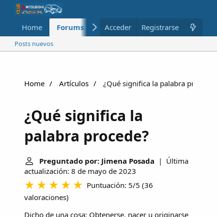
Home
Forums
Nuevo
Acceder
Registrarse
Miembros
Posts nuevos
Home
Artículos
¿Qué significa la palabra procede
¿Qué significa la
palabra procede?
Preguntado por: Jimena Posada
| Última
actualización: 8 de mayo de 2023
Puntuación: 5/5
(
36
valoraciones
)
Dicho de una cosa: Obtenerse, nacer u originarse