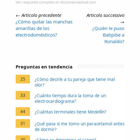
Ver respuesta completa en diccionarioactual.com
←
Articolo precedente
Articolo successivo
¿Cómo quitar las manchas
→
amarillas de los
¿Quién le puso
electrodomésticos?
Batipibe a
Ronaldo?
Preguntas en tendencia
25
¿Cómo decirle a tu pareja que tiene mal
olor?
33
¿Cuánto tiempo dura la toma de un
electrocardiograma?
44
¿Cuántas terminales tiene Medellín?
31
¿Qué pasa si me tomo un paracetamol antes
de dormir?
20
¿Cómo se determina el rango?