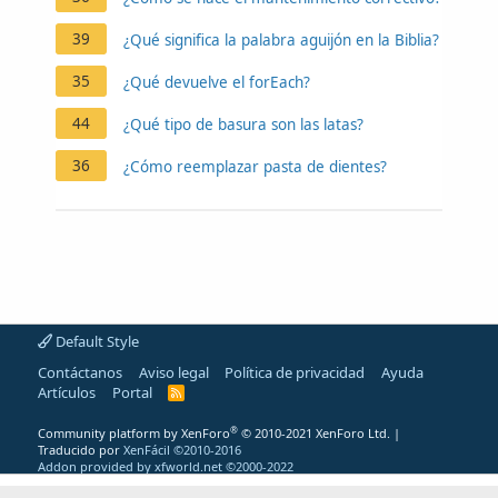
39
¿Qué significa la palabra aguijón en la Biblia?
35
¿Qué devuelve el forEach?
44
¿Qué tipo de basura son las latas?
36
¿Cómo reemplazar pasta de dientes?
Default Style
Contáctanos
Aviso legal
Política de privacidad
Ayuda
Artículos
Portal
R
S
S
®
Community platform by XenForo
© 2010-2021 XenForo Ltd.
|
Traducido por
XenFácil ©2010-2016
Addon provided by xfworld.net ©2000-2022
"