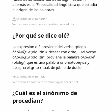
además es la “Especialidad lingüística que estudia
el origen de las palabras”.
Solicitud de eliminación
Ver respuesta completa en revistas.unila.edu.br
¿Por qué se dice olé?
La expresión olé proviene del verbo griego
ὀλολύζειν (ololizin = desear con grito). Del verbo
ὀλολύζειν (ololizin) proviene la palabra ὀλολυγή
(ololigi) que es una palabra onomatopéyica y
designa el grito ritual, de júbilo de duelo.
Solicitud de eliminación
Ver respuesta completa en etimologias.dechile.net
¿Cuál es el sinónimo de
procedian?