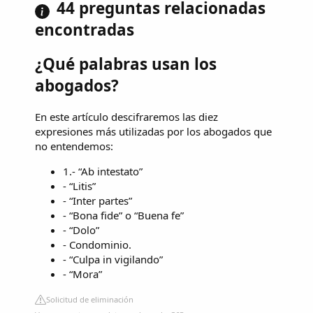
44 preguntas relacionadas
encontradas
¿Qué palabras usan los
abogados?
En este artículo descifraremos las diez
expresiones más utilizadas por los abogados que
no entendemos:
1.- “Ab intestato”
- “Litis”
- “Inter partes”
- “Bona fide” o “Buena fe”
- “Dolo”
- Condominio.
- “Culpa in vigilando”
- “Mora”
Solicitud de eliminación