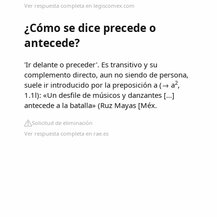
Ver respuesta completa en legiscomex.com
¿Cómo se dice precede o
antecede?
'Ir delante o preceder'. Es transitivo y su
complemento directo, aun no siendo de persona,
2
suele ir introducido por la preposición a (→ a
,
1.1l): «Un desfile de músicos y danzantes [...]
antecede a la batalla» (Ruz Mayas [Méx.
Solicitud de eliminación
Ver respuesta completa en rae.es