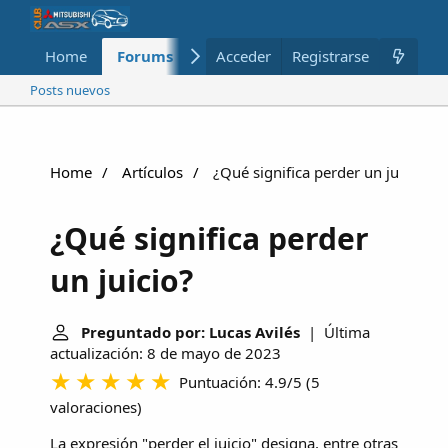
Home
Forums
Nuevo
Acceder
Registrarse
Miembros
Posts nuevos
Home
Artículos
¿Qué significa perder un juicio?
¿Qué significa perder
un juicio?
Preguntado por: Lucas Avilés
| Última
actualización: 8 de mayo de 2023
Puntuación: 4.9/5
(
5
valoraciones
)
La expresión "perder el juicio" designa, entre otras