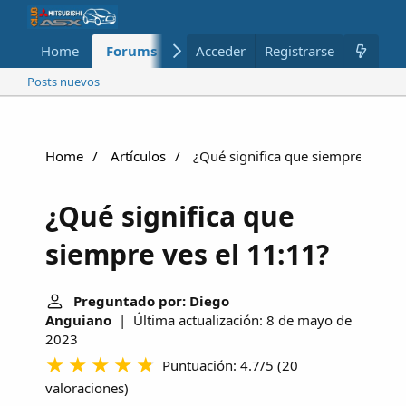
Home
Forums
Nuevo
Acceder
Registrarse
Miembros
Posts nuevos
Home
Artículos
¿Qué significa que siempre ves el
¿Qué significa que
siempre ves el 11:11?
Preguntado por: Diego
Anguiano
| Última actualización: 8 de mayo de
2023
Puntuación: 4.7/5
(
20
valoraciones
)