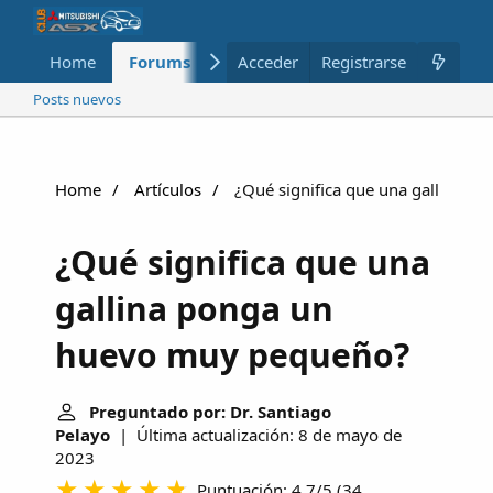
Home
Forums
Nuevo
Acceder
Registrarse
Miembros
Posts nuevos
Home
Artículos
¿Qué significa que una gallina 
¿Qué significa que una
gallina ponga un
huevo muy pequeño?
Preguntado por: Dr. Santiago
Pelayo
| Última actualización: 8 de mayo de
2023
Puntuación: 4.7/5
(
34