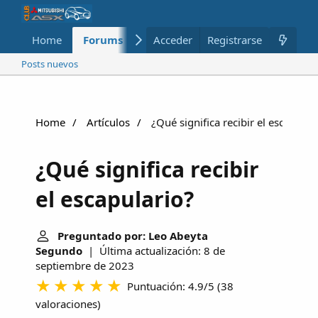
Home
Forums
Nuevo
Acceder
Registrarse
Miembros
Posts nuevos
Home
Artículos
¿Qué significa recibir el escapular
¿Qué significa recibir
el escapulario?
Preguntado por: Leo Abeyta
Segundo
| Última actualización: 8 de
septiembre de 2023
Puntuación: 4.9/5
(
38
valoraciones
)