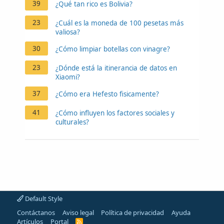
39
¿Qué tan rico es Bolivia?
23
¿Cuál es la moneda de 100 pesetas más
valiosa?
30
¿Cómo limpiar botellas con vinagre?
23
¿Dónde está la itinerancia de datos en
Xiaomi?
37
¿Cómo era Hefesto fisicamente?
41
¿Cómo influyen los factores sociales y
culturales?
Default Style
Contáctanos
Aviso legal
Política de privacidad
Ayuda
Artículos
Portal
R