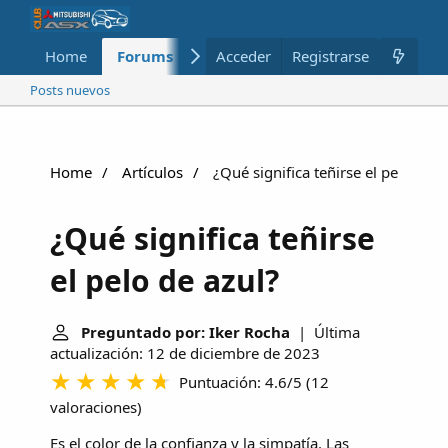
Home
Forums
Nuevo
Acceder
Registrarse
Miembros
Posts nuevos
Home
Artículos
¿Qué significa teñirse el pelo de a
¿Qué significa teñirse
el pelo de azul?
Preguntado por: Iker Rocha
| Última
actualización: 12 de diciembre de 2023
Puntuación: 4.6/5
(
12
valoraciones
)
Es el color de la confianza y la simpatía. Las