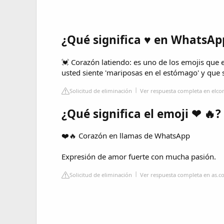
¿Qué significa ♥ en WhatsAp
💓 Corazón latiendo: es uno de los emojis qu
usted siente 'mariposas en el estómago' y que 
Solicitud de eliminación
Ver respuesta completa en elco
¿Qué significa el emoji ❤ 🔥?
❤️🔥 Corazón en llamas de WhatsApp
Expresión de amor fuerte con mucha pasión.
Solicitud de eliminación
Ver respuesta completa en as.