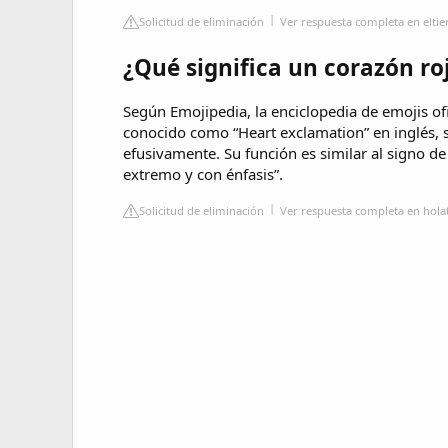
Solicitud de eliminación
Ver respuesta completa en elt
¿Qué significa un corazón ro
Según Emojipedia, la enciclopedia de emojis of
conocido como “Heart exclamation” en inglés, s
efusivamente. Su función es similar al signo de
extremo y con énfasis”.
Solicitud de eliminación
Ver respuesta completa en hola