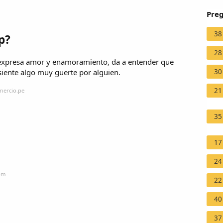
Preg
38
p?
28
e expresa amor y enamoramiento, da a entender que
siente algo muy guerte por alguien.
30
21
mercio.pe
35
17
24
com
22
40
37