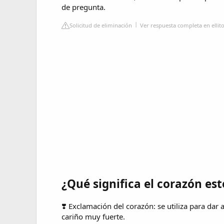
de pregunta.
Solicitud de eliminación
Ver respuesta completa en ellit
¿Qué significa el corazón es
❣️ Exclamación del corazón: se utiliza para da
cariño muy fuerte.