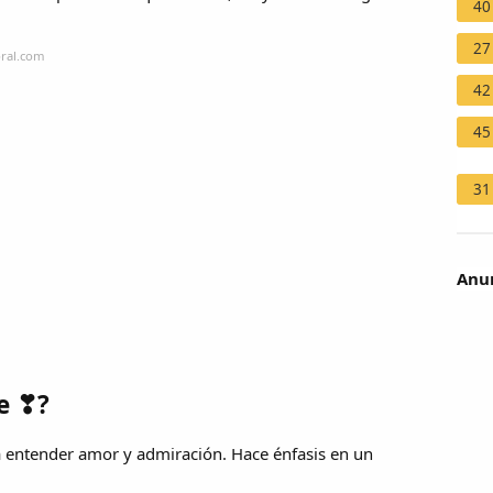
40
27
oral.com
42
45
31
Anun
te ❣?
r a entender amor y admiración. Hace énfasis en un