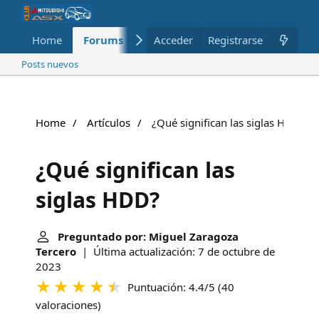
Home
Forums
Nuevo
Acceder
Registrarse
Miembros
Posts nuevos
Home
Artículos
¿Qué significan las siglas HDD?
¿Qué significan las
siglas HDD?
Preguntado por: Miguel Zaragoza
Tercero
| Última actualización: 7 de octubre de
2023
Puntuación: 4.4/5
(
40
valoraciones
)