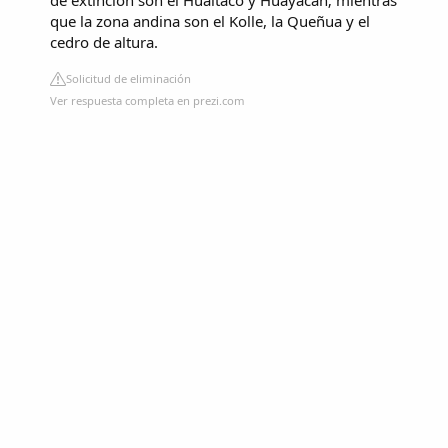
de extinción son el Hualtaco y Huayacan; mientras
que la zona andina son el Kolle, la Queñua y el
cedro de altura.
Solicitud de eliminación
Ver respuesta completa en prezi.com