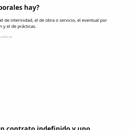
porales hay?
l de interinidad, el de obra o servicio, el eventual por
 y el de prácticas.
ialhr.es
un contrato indefinido y uno