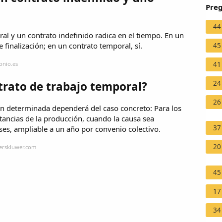
Preg
44
ral y un contrato indefinido radica en el tiempo. En un
e finalización; en un contrato temporal, sí.
45
onio.es
41
rato de trabajo temporal?
24
26
ón determinada dependerá del caso concreto: Para los
tancias de la producción, cuando la causa sea
37
es, ampliable a un año por convenio colectivo.
20
terskluwer.com
45
17
34