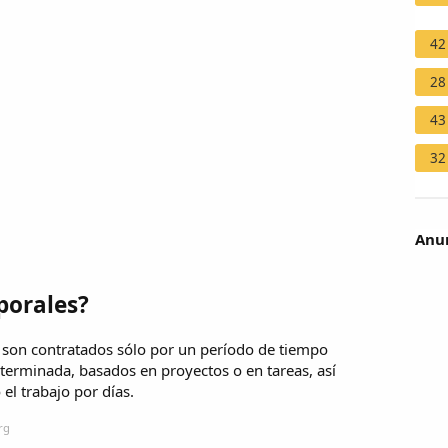
42
28
43
32
Anun
porales?
s son contratados sólo por un período de tiempo
eterminada, basados en proyectos o en tareas, así
 el trabajo por días.
rg