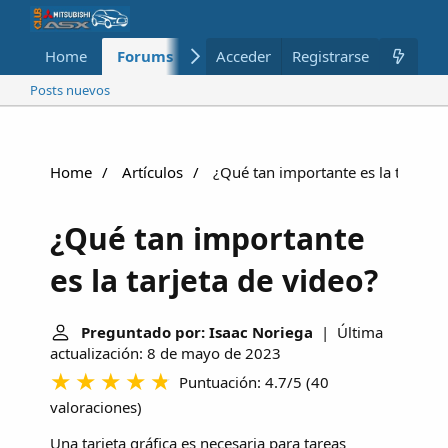
Home
Forums
Nuevo
Acceder
Registrarse
Miembros
Posts nuevos
Home
Artículos
¿Qué tan importante es la tarjeta 
¿Qué tan importante
es la tarjeta de video?
Preguntado por: Isaac Noriega
| Última
actualización: 8 de mayo de 2023
Puntuación: 4.7/5
(
40
valoraciones
)
Una tarjeta gráfica es necesaria para tareas