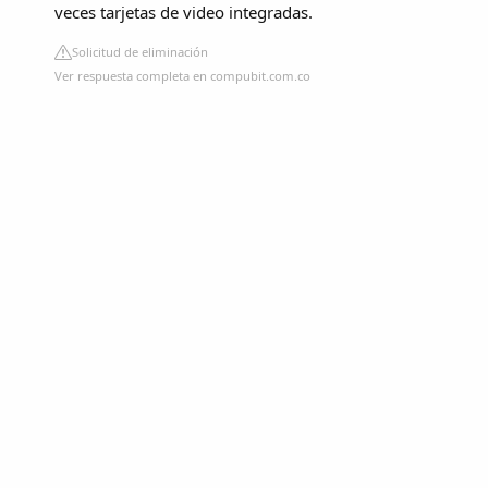
veces tarjetas de video integradas.
Solicitud de eliminación
Ver respuesta completa en compubit.com.co