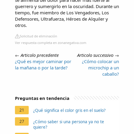
se alimenta del dolor para hacer más fuerte al
guerrero y sumergirlo en la oscuridad. Durante un
tiempo, fue miembro de Los Vengadores, Los
Defensores, Ultrafuerza, Héroes de Alquiler y
otros.
Solicitud de eliminación
Ver respuesta completa en zonanegativa.com
←
Articolo precedente
Articolo successivo
→
¿Qué es mejor caminar por
¿Cómo colocar un
la mañana o por la tarde?
microchip a un
caballo?
Preguntas en tendencia
21
¿Qué significa el color gris en el suelo?
27
¿Cómo saber si una persona ya no te
quiere?