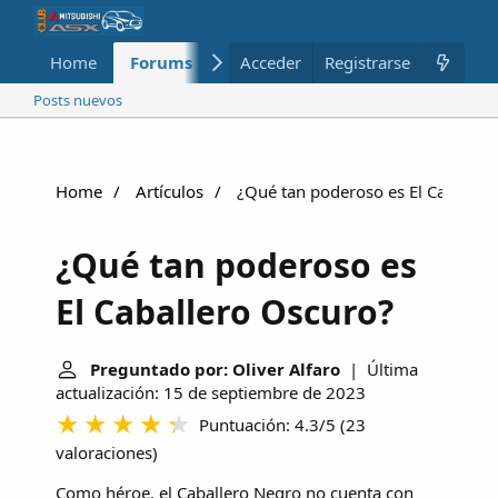
Home
Forums
Nuevo
Acceder
Registrarse
Miembros
Posts nuevos
Home
Artículos
¿Qué tan poderoso es El Caballer
¿Qué tan poderoso es
El Caballero Oscuro?
Preguntado por: Oliver Alfaro
| Última
actualización: 15 de septiembre de 2023
Puntuación: 4.3/5
(
23
valoraciones
)
Como héroe, el
Caballero Negro
no cuenta con