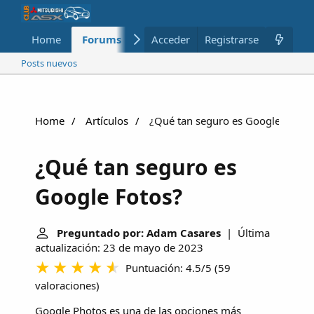
Home
Forums
Nuevo
Acceder
Registrarse
Miembros
Posts nuevos
Home
Artículos
¿Qué tan seguro es Google Fotos
¿Qué tan seguro es
Google Fotos?
Preguntado por: Adam Casares
| Última
actualización: 23 de mayo de 2023
Puntuación: 4.5/5
(
59
valoraciones
)
Google Photos es una de las opciones más