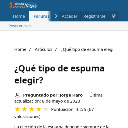
Home
Forums
Nuevo
Acceder
Registrarse
Miembros
Posts nuevos
Home
Artículos
¿Qué tipo de espuma elegir?
¿Qué tipo de espuma
elegir?
Preguntado por: Jorge Haro
| Última
actualización: 8 de mayo de 2023
Puntuación: 4.2/5
(
67
valoraciones
)
La elección de la espuma depende siempre de la