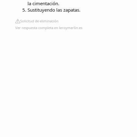
la cimentación.
Sustituyendo las zapatas.
Solicitud de eliminación
Ver respuesta completa en leroymerlin.es