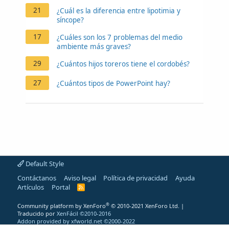
21
¿Cuál es la diferencia entre lipotimia y
síncope?
17
¿Cuáles son los 7 problemas del medio
ambiente más graves?
29
¿Cuántos hijos toreros tiene el cordobés?
27
¿Cuántos tipos de PowerPoint hay?
Default Style
Contáctanos
Aviso legal
Política de privacidad
Ayuda
Artículos
Portal
R
S
S
®
Community platform by XenForo
© 2010-2021 XenForo Ltd.
|
Traducido por
XenFácil ©2010-2016
Addon provided by xfworld.net ©2000-2022