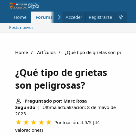
Home
Forums
Nuevo
Acceder
Registrarse
Miembros
Posts nuevos
Home
Artículos
¿Qué tipo de grietas son peligros
¿Qué tipo de grietas
son peligrosas?
Preguntado por: Marc Rosa
Segundo
| Última actualización: 8 de mayo de
2023
Puntuación: 4.9/5
(
44
valoraciones
)