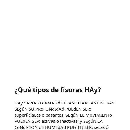
¿Qué tipos de fisuras HAy?
HAy VARIAS FoRMAS dE CLASIFICAR LAS FISURAS.
SEgúN SU PRoFUNdIdAd PUEdEN SER:
superficiaLes o pasantes; SEgúN EL MoVIMIENTo
PUEdEN SER: activas o inactivas; y SEgúN LA
CoNdICIÓN dE HUMEdAd PUEdEN SER: secas ó