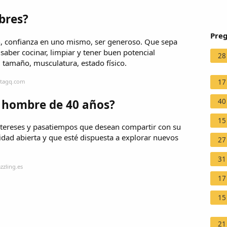
bres?
Preg
ón, confianza en uno mismo, ser generoso. Que sepa
saber cocinar, limpiar y tener buen potencial
28
, tamaño, musculatura, estado físico.
stagq.com
17
 hombre de 40 años?
40
15
ntereses y pasatiempos que desean compartir con su
dad abierta y que esté dispuesta a explorar nuevos
27
31
zzling.es
17
15
21