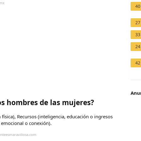
.mx
40
27
33
24
42
Anun
os hombres de las mujeres?
n física), Recursos (inteligencia, educación o ingresos
 emocional o conexión).
enteesmaravillosa.com