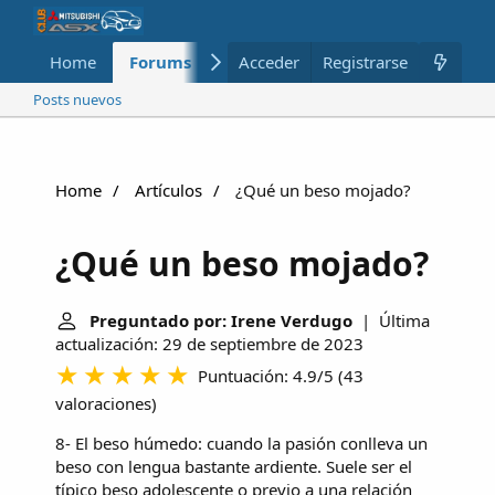
Home
Forums
Nuevo
Acceder
Registrarse
Miembros
Posts nuevos
Home
Artículos
¿Qué un beso mojado?
¿Qué un beso mojado?
Preguntado por: Irene Verdugo
| Última
actualización: 29 de septiembre de 2023
Puntuación: 4.9/5
(
43
valoraciones
)
8- El beso húmedo: cuando la pasión conlleva un
beso con lengua bastante ardiente. Suele ser el
típico beso adolescente o previo a una relación