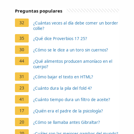
Preguntas populares
32
¿Cuántas veces al día debe comer un border
collie?
35
¿Qué dice Proverbios 17 25?
30
¿Cómo se le dice a un toro sin cuernos?
44
¿Qué alimentos producen amoníaco en el
cuerpo?
31
¿Cómo bajar el texto en HTML?
23
¿Cuánto dura la pila del fold 4?
41
¿Cuánto tiempo dura un filtro de aceite?
17
¿Quién era el padre de la psicología?
20
¿Cómo se llamaba antes Gibraltar?
20
¿Cuáles son las mejores gambas del mundo?