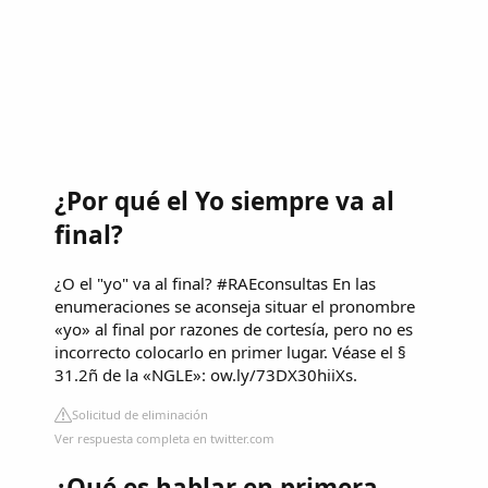
¿Por qué el Yo siempre va al
final?
¿O el "yo" va al final? #RAEconsultas En las
enumeraciones se aconseja situar el pronombre
«yo» al final por razones de cortesía, pero no es
incorrecto colocarlo en primer lugar. Véase el §
31.2ñ de la «NGLE»: ow.ly/73DX30hiiXs.
Solicitud de eliminación
Ver respuesta completa en twitter.com
¿Qué es hablar en primera