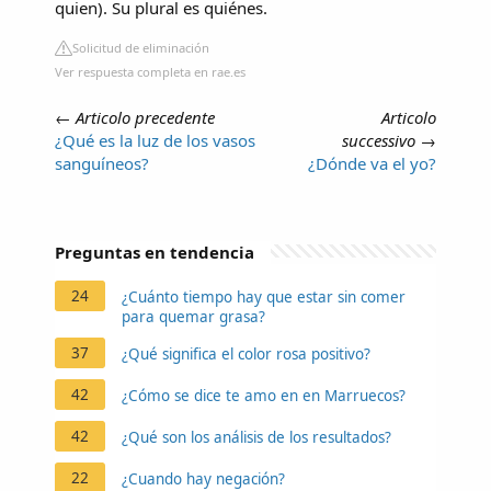
quien). Su plural es quiénes.
Solicitud de eliminación
Ver respuesta completa en rae.es
←
Articolo precedente
Articolo
¿Qué es la luz de los vasos
successivo
→
sanguíneos?
¿Dónde va el yo?
Preguntas en tendencia
24
¿Cuánto tiempo hay que estar sin comer
para quemar grasa?
37
¿Qué significa el color rosa positivo?
42
¿Cómo se dice te amo en en Marruecos?
42
¿Qué son los análisis de los resultados?
22
¿Cuando hay negación?