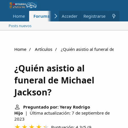
Home
Forums
Nuevo
Acceder
Registrarse
Miembros
Posts nuevos
Home
Artículos
¿Quién asistio al funeral de Micha
¿Quién asistio al
funeral de Michael
Jackson?
Preguntado por: Yeray Rodrigo
Hijo
| Última actualización: 7 de septiembre de
2023
Puntuación: 4.3/5
(
9