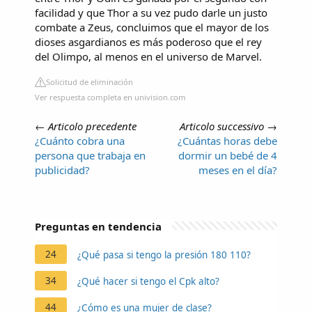
facilidad y que Thor a su vez pudo darle un justo
combate a Zeus, concluimos que el mayor de los
dioses asgardianos es más poderoso que el rey
del Olimpo, al menos en el universo de Marvel.
Solicitud de eliminación
Ver respuesta completa en univision.com
←
Articolo precedente
Articolo successivo
→
¿Cuánto cobra una
¿Cuántas horas debe
persona que trabaja en
dormir un bebé de 4
publicidad?
meses en el día?
Preguntas en tendencia
24
¿Qué pasa si tengo la presión 180 110?
34
¿Qué hacer si tengo el Cpk alto?
44
¿Cómo es una mujer de clase?