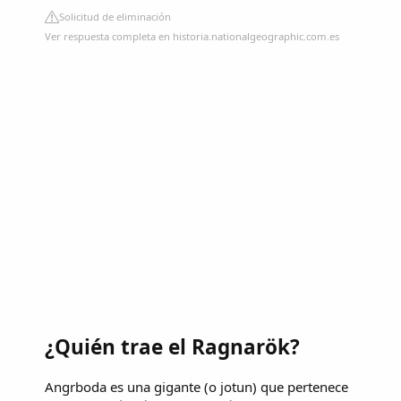
Solicitud de eliminación
Ver respuesta completa en historia.nationalgeographic.com.es
¿Quién trae el Ragnarök?
Angrboda es una gigante (o jotun) que pertenece