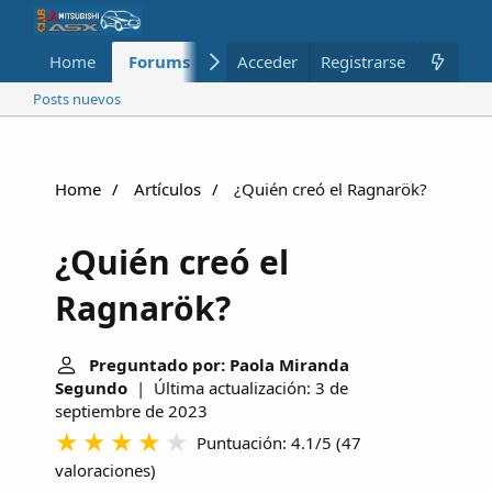
Home
Forums
Nuevo
Acceder
Registrarse
Miembros
Posts nuevos
Home
Artículos
¿Quién creó el Ragnarök?
¿Quién creó el
Ragnarök?
Preguntado por: Paola Miranda
Segundo
| Última actualización: 3 de
septiembre de 2023
Puntuación: 4.1/5
(
47
valoraciones
)