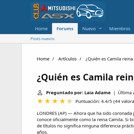
Home
Forums
Nuevo
Miembros
Posts nuevos
Home
Artículos
¿Quién es Camila reina
¿Quién es Camila rei
Preguntado por: Laia Adame
| Última a
Puntuación: 4.4/5
(
44 valor
LONDRES (AP) — Ahora que ha sido coronada jun
conoce oficialmente como la reina Camila. Si bi
de títulos no significa ninguna diferencia prácti
años.