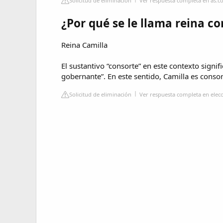
Solicitud de eliminación
Ver respuesta completa en as.
¿Por qué se le llama reina c
Reina Camilla
El sustantivo “consorte” en este contexto signi
gobernante”. En este sentido, Camilla es consort
Solicitud de eliminación
Ver respuesta completa en ele