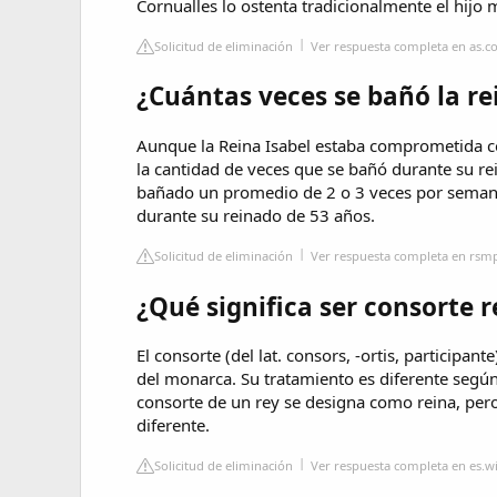
Cornualles lo ostenta tradicionalmente el hijo
Solicitud de eliminación
Ver respuesta completa en as.
¿Cuántas veces se bañó la re
Aunque la Reina Isabel estaba comprometida co
la cantidad de veces que se bañó durante su r
bañado un promedio de 2 o 3 veces por semana,
durante su reinado de 53 años.
Solicitud de eliminación
Ver respuesta completa en rsm
¿Qué significa ser consorte r
El consorte (del lat. consors, -ortis, participa
del monarca. Su tratamiento es diferente según 
consorte de un rey se designa como reina, pero
diferente.
Solicitud de eliminación
Ver respuesta completa en es.w