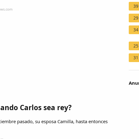
39
news.com
29
34
25
31
Anun
ando Carlos sea rey?
septiembre pasado, su esposa Camilla, hasta entonces