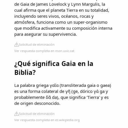
de Gaia de James Lovelock y Lynn Margulis, la
cual afirma que el planeta Tierra en su totalidad,
incluyendo seres vivos, océanos, rocas y
atmósfera, funciona como un super-organismo
que modifica activamente su composición interna
para asegurar su supervivencia.
Solicitud de eliminación
Ver respuesta completa en mon.uvic.cat
¿Qué significa Gaia en la
Biblia?
La palabra griega γαῖα (transliterada gaia o gaea)
es una forma colateral de γῆ​ (ge, dórico γά ga y
probablemente δᾶ da),​ que significa 'Tierra'​ y es
de origen desconocido.
Solicitud de eliminación
Ver respuesta completa en es.wikipedia.org