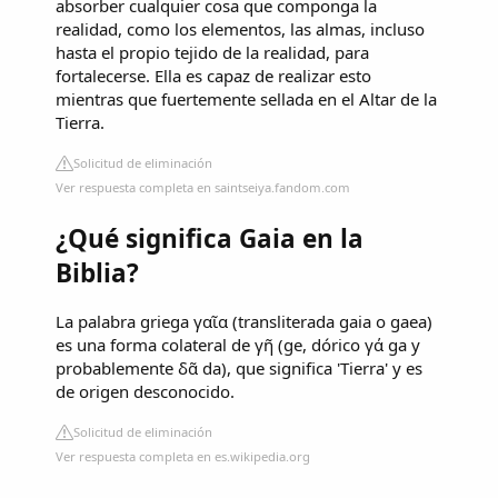
absorber cualquier cosa que componga la
realidad, como los elementos, las almas, incluso
hasta el propio tejido de la realidad, para
fortalecerse. Ella es capaz de realizar esto
mientras que fuertemente sellada en el Altar de la
Tierra.
Solicitud de eliminación
Ver respuesta completa en saintseiya.fandom.com
¿Qué significa Gaia en la
Biblia?
La palabra griega γαῖα (transliterada gaia o gaea)
es una forma colateral de γῆ​ (ge, dórico γά ga y
probablemente δᾶ da),​ que significa 'Tierra'​ y es
de origen desconocido.
Solicitud de eliminación
Ver respuesta completa en es.wikipedia.org