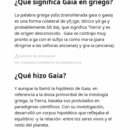
¿Qué significa Gaia en griego?
La palabra griega γαῖα (transliterada gaia o gaea)
es una forma colateral de γῆ​ (ge, dórico γά ga y
probablemente δᾶ da),​ que significa 'Tierra'​ y es
de origen desconocido. ​ Gaia se contrajo muy
pronto a ga con el sufijo ia como ma-ia (para
dirigirse a las señoras ancianas) y gra-ia (anciana).
Solicitud de eliminación
Ver respuesta completa en es.wikipedia.org
¿Qué hizo Gaia?
Y aunque la llamó la hipótesis de Gaia, en
referencia a la diosa primordial de la mitología
griega, la Tierra, basaba sus postulados en
paradigmas científicos. Con su investigación,
desarrolló un corpus hipotético que reflejaba el
equilibrio -y la relación- entre los seres vivos y el
resto del planeta.