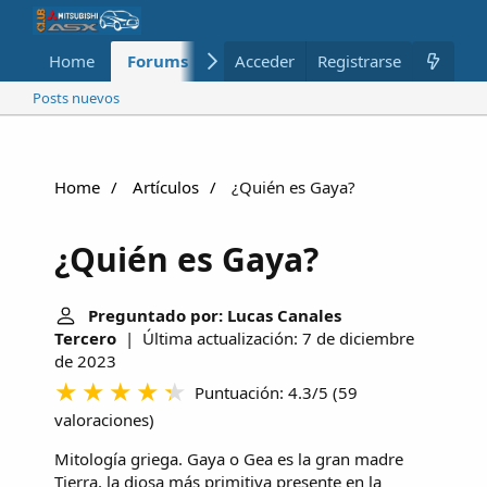
Home
Forums
Nuevo
Acceder
Registrarse
Miembros
Posts nuevos
Home
Artículos
¿Quién es Gaya?
¿Quién es Gaya?
Preguntado por: Lucas Canales
Tercero
| Última actualización: 7 de diciembre
de 2023
Puntuación: 4.3/5
(
59
valoraciones
)
Mitología griega. Gaya o Gea es la gran madre
Tierra, la diosa más primitiva presente en la