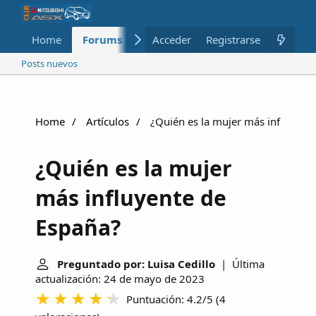
Home
Forums
Nuevo
Acceder
Registrarse
Miembros
Posts nuevos
Home
Artículos
¿Quién es la mujer más influyent
¿Quién es la mujer
más influyente de
España?
Preguntado por: Luisa Cedillo
| Última
actualización: 24 de mayo de 2023
Puntuación: 4.2/5
(
4