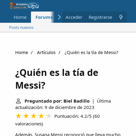
Home
Forums
Nuevo
Acceder
Registrarse
Miembros
Posts nuevos
Home
Artículos
¿Quién es la tía de Messi?
¿Quién es la tía de
Messi?
Preguntado por: Biel Badillo
| Última
actualización: 9 de diciembre de 2023
Puntuación: 4.2/5
(
60
valoraciones
)
Además, Susana Messi reconoció que lleva mucho