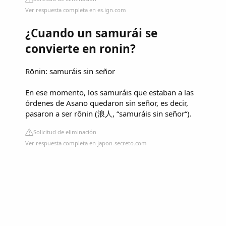
Ver respuesta completa en es.ign.com
¿Cuando un samurái se
convierte en ronin?
Rōnin: samuráis sin señor
En ese momento, los samuráis que estaban a las
órdenes de Asano quedaron sin señor, es decir,
pasaron a ser rōnin (浪人, “samuráis sin señor“).
Solicitud de eliminación
Ver respuesta completa en japon-secreto.com