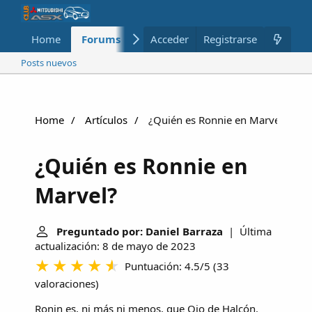
Home
Forums
Nuevo
Acceder
Registrarse
Miembros
Posts nuevos
Home
Artículos
¿Quién es Ronnie en Marvel?
¿Quién es Ronnie en
Marvel?
Preguntado por: Daniel Barraza
| Última
actualización: 8 de mayo de 2023
Puntuación: 4.5/5
(
33
valoraciones
)
Ronin es, ni más ni menos, que Ojo de Halcón.