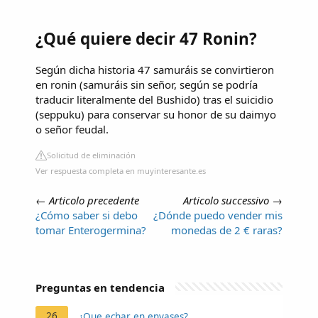
¿Qué quiere decir 47 Ronin?
Según dicha historia 47 samuráis se convirtieron
en ronin (samuráis sin señor, según se podría
traducir literalmente del Bushido) tras el suicidio
(seppuku) para conservar su honor de su daimyo
o señor feudal.
Solicitud de eliminación
Ver respuesta completa en muyinteresante.es
←
Articolo precedente
Articolo successivo
→
¿Cómo saber si debo
¿Dónde puedo vender mis
tomar Enterogermina?
monedas de 2 € raras?
Preguntas en tendencia
26
¿Que echar en envases?