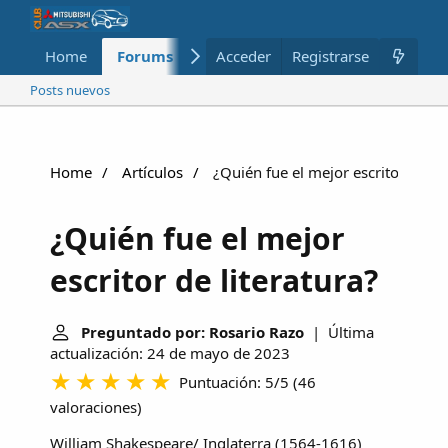
Home
Forums
Nuevo
Acceder
Registrarse
Miembros
Posts nuevos
Home
Artículos
¿Quién fue el mejor escritor de lit
¿Quién fue el mejor
escritor de literatura?
Preguntado por: Rosario Razo
| Última
actualización: 24 de mayo de 2023
Puntuación: 5/5
(
46
valoraciones
)
William Shakespeare/ Inglaterra (1564-1616)