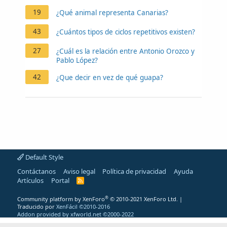
19
¿Qué animal representa Canarias?
43
¿Cuántos tipos de ciclos repetitivos existen?
27
¿Cuál es la relación entre Antonio Orozco y
Pablo López?
42
¿Que decir en vez de qué guapa?
Default Style
Contáctanos
Aviso legal
Política de privacidad
Ayuda
Artículos
Portal
R
S
S
®
Community platform by XenForo
© 2010-2021 XenForo Ltd.
|
Traducido por
XenFácil ©2010-2016
Addon provided by xfworld.net ©2000-2022