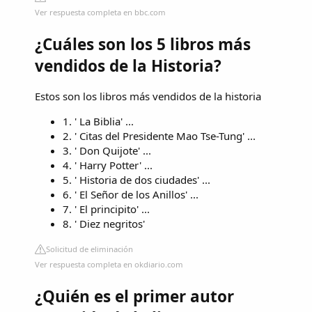
Ver respuesta completa en bbc.com
¿Cuáles son los 5 libros más
vendidos de la Historia?
Estos son los libros más vendidos de la historia
1. ' La Biblia' ...
2. ' Citas del Presidente Mao Tse-Tung' ...
3. ' Don Quijote' ...
4. ' Harry Potter' ...
5. ' Historia de dos ciudades' ...
6. ' El Señor de los Anillos' ...
7. ' El principito' ...
8. ' Diez negritos'
Solicitud de eliminación
Ver respuesta completa en okdiario.com
¿Quién es el primer autor