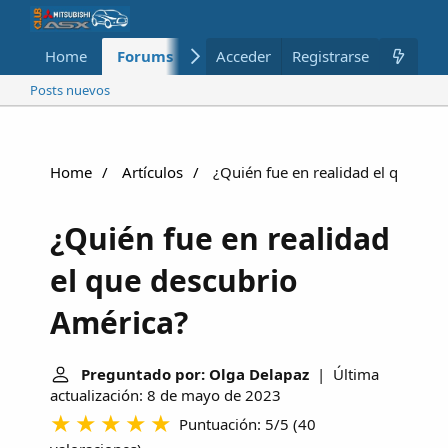
Home
Forums
Nuevo
Acceder
Registrarse
Miembros
Posts nuevos
Home
Artículos
¿Quién fue en realidad el que des
¿Quién fue en realidad
el que descubrio
América?
Preguntado por: Olga Delapaz
| Última
actualización: 8 de mayo de 2023
Puntuación: 5/5
(
40