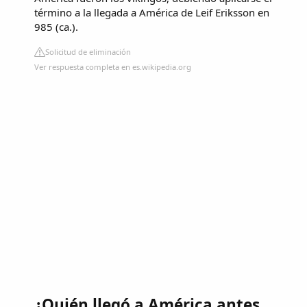
término a la llegada a América de Leif Eriksson en
985 (ca.).
Solicitud de eliminación
Ver respuesta completa en es.wikipedia.org
¿Quién llegó a América antes