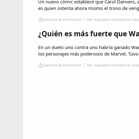
Un nuevo cómic establece que Carol Danvers, a
es quien ostenta ahora mismo el trono de veng
Solicitud de eliminación
Ver respuesta completa en cult
¿Quién es más fuerte que W
En un duelo uno contra uno habría ganado Wan
los personajes más poderosos de Marvel. Tuvo e
Solicitud de eliminación
Ver respuesta completa en revi