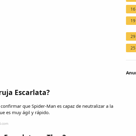
16
19
29
25
Anun
ruja Escarlata?
onfirmar que Spider-Man es capaz de neutralizar a la
que es muy ágil y rápido.
4.com