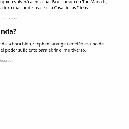
 quien volverá a encarnar Brie Larson en The Marvels,
adora más poderosa en La Casa de las Ideas.
uraocio.com
anda?
da. Ahora bien, Stephen Strange también es uno de
l poder suficiente para abrir el multiverso.
stagq.com