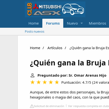
Home
Forums
Nuevo
Miembros
Posts nuevos
Home
Artículos
¿Quién gana la Bruja Es
¿Quién gana la Bruja 
Preguntado por: Sr. Omar Arenas Hijo
|
Puntuación: 4.7/5
(
24 valor
Aunque, de entre estos dos personajes, la Bruja
hexagonales o magia del caos, con la que puede
Solicitud de eliminación
Ver respuesta completa en club