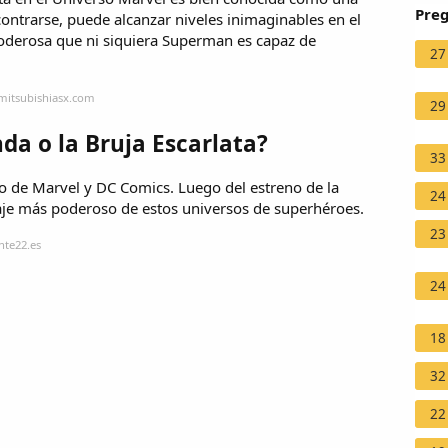
Preg
ontrarse, puede alcanzar niveles inimaginables en el
oderosa que ni siquiera Superman es capaz de
27
mitsubishiasx.com
29
a o la Bruja Escarlata?
33
o de Marvel y DC Comics. Luego del estreno de la
24
aje más poderoso de estos universos de superhéroes.
23
nte22.es
24
18
32
22