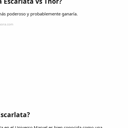
a Escarlata vs Thor?
más poderoso y probablemente ganaría.
quora.com
Escarlata?
lata en el Universo Marvel es bien conocida como una