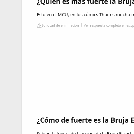
¿Quién es más fuerte la Bruj
Esto en el MCU, en los cómics Thor es mucho 
Solicitud de eliminación
Ver respuesta completa en es.
¿Cómo de fuerte es la Bruja 
Si bien la fuerza de la magia de la Bruja Escar